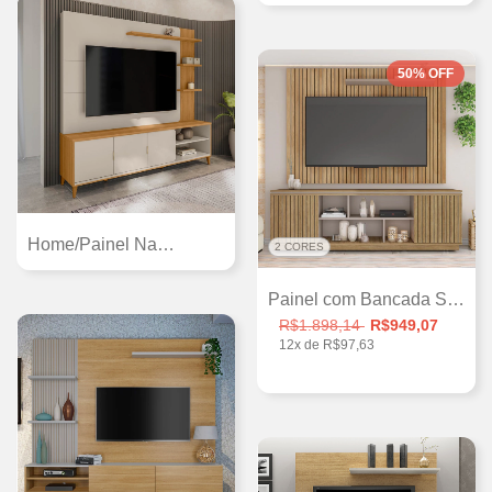
50
%
OFF
Home/Painel Napoli para TVs de 70'|...
2 CORES
Painel com Bancada Simetria, espaço para...
R$1.898,14
R$949,07
12
x de
R$97,63