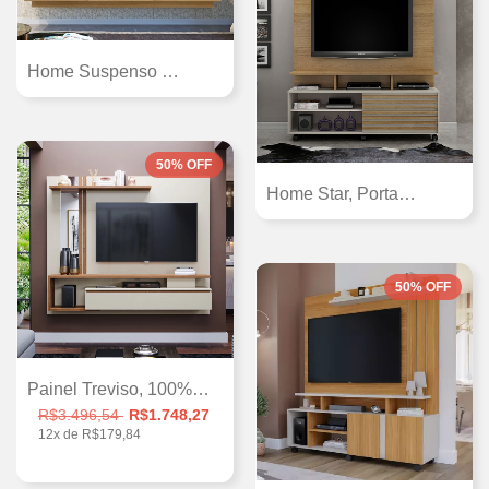
Home Suspenso Montana com Suporte para T...
50
%
OFF
Home Star, Porta Deslizante, com Suporte...
50
%
OFF
Painel Treviso, 100%MDF, Espaço para TV...
R$3.496,54
R$1.748,27
12
x de
R$179,84