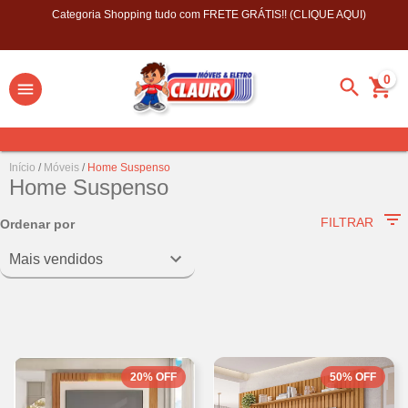
Categoria Shopping tudo com FRETE GRÁTIS!! (CLIQUE AQUI)
0
Início
/
Móveis
/
Home Suspenso
Home Suspenso
FILTRAR
Ordenar por
20
%
OFF
50
%
OFF