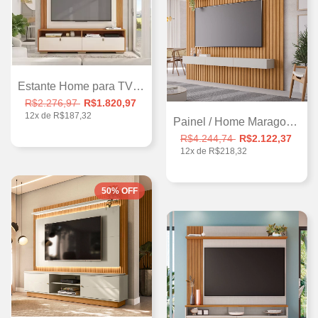
Estante Home para TV 70" 2 Portas C...
R$2.276,97
R$1.820,97
12
x de
R$187,32
Painel / Home Maragogi 230 para Tvs até...
R$4.244,74
R$2.122,37
12
x de
R$218,32
50
%
OFF