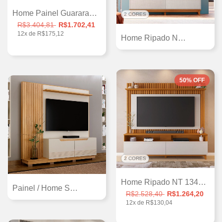
Home Painel Guararapes com 2 portas desl...
2 CORES
R$3.404,81
R$1.702,41
12
x de
R$175,12
Home Ripado NT1335, Detalhe Frisado, Pos...
50
%
OFF
2 CORES
Home Ripado NT 1340 para tvs até 60
Painel / Home Santiago, 2 Portas, Espaço...
R$2.528,40
R$1.264,20
12
x de
R$130,04