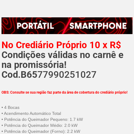
No Crediário Próprio 10 x R$
Condições válidas no carnê e
na promissória!
Cod.B65
77990
251027
OBS: Consulte se sua região faz parte da área de cobertura do crediário próprio!
• 4 Bocas
• Acendimento Automático Total
• Potência do Queimador Pequeno: 1.7 kW
• Potência do Queimador Médio: 2.0 kW
• Potência do Queimador (Forno): 2.2 kW