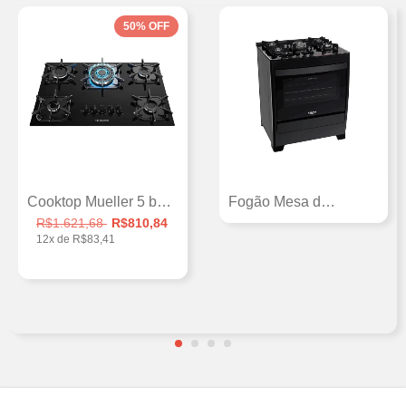
50
%
OFF
Cooktop Mueller 5 bocas Preto com Queima...
Fogão Mesa de Vidro Supreme Glass 05 Boc...
R$1.621,68
R$810,84
12
x de
R$83,41