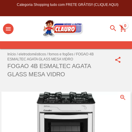
Categoria Shopping tudo com FRETE GRÁTIS!! (CLIQUE AQUI)
0
Início
/
eletrodomésticos
/
fornos e fogões
/
FOGAO 4B
ESMALTEC AGATA GLASS MESA VIDRO
FOGAO 4B ESMALTEC AGATA
GLASS MESA VIDRO