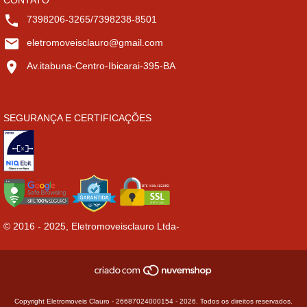
7398206-3265/7398238-8501
eletromoveisclauro@gmail.com
Av.itabuna-Centro-Ibicarai-395-BA
SEGURANÇA E CERTIFICAÇÕES
© 2016 - 2025, Eletromoveisclauro Ltda-
Copyright Eletromoveis Clauro - 26687024000154 - 2026. Todos os direitos reservados.