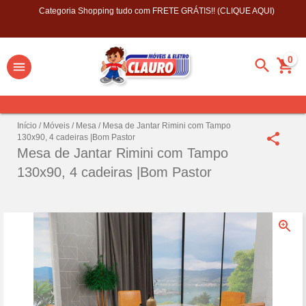
Categoria Shopping tudo com FRETE GRÁTIS!! (CLIQUE AQUI)
0
Início
/
Móveis
/
Mesa
/
Mesa de Jantar Rimini com Tampo
130x90, 4 cadeiras |Bom Pastor
Mesa de Jantar Rimini com Tampo
130x90, 4 cadeiras |Bom Pastor